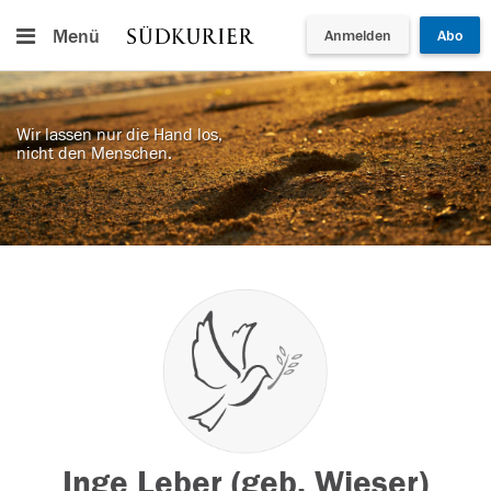
Menü
Anmelden
Abo
Wir lassen nur die Hand los,
nicht den Menschen.
Inge Leber (geb. Wieser)