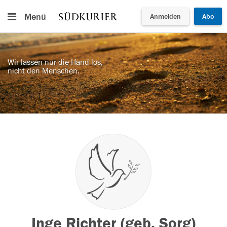
Menü
Anmelden
Abo
Wir lassen nur die Hand los,
nicht den Menschen.
Inge Richter (geb. Sorg)