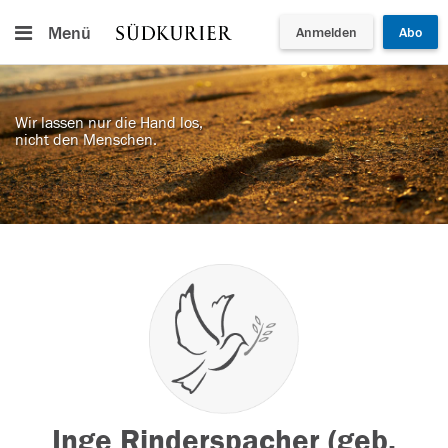
Menü
Anmelden
Abo
Wir lassen nur die Hand los,
nicht den Menschen.
Inge Rinderspacher (geb.