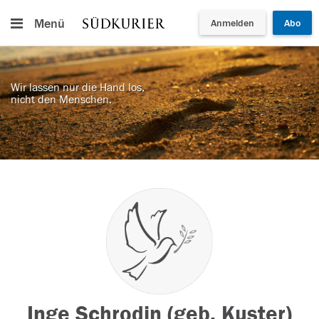
Menü
Anmelden
Abo
Wir lassen nur die Hand los,
nicht den Menschen.
Inge Schrodin (geb. Kuster)