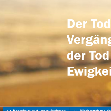
Der Tod
Vergäng
der Tod
Ewigkei