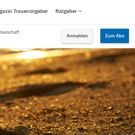
gazin Trauerratgeber
Ratgeber
barschaft
Anmelden
Zum
Abo