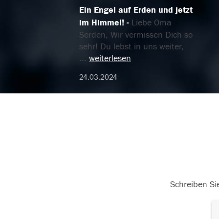
Ein Engel auf Erden und jetzt
im Himmel!
Liebe Oma
Serden, Wir vermissen Dich so
sehr! Du lebst in uns weiter,
...
weiterlesen
24.03.2024
Schreiben Sie