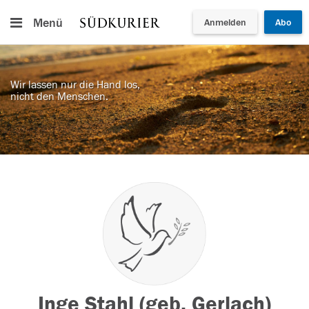
Menü
Anmelden
Abo
Wir lassen nur die Hand los,
nicht den Menschen.
Inge Stahl (geb. Gerlach)