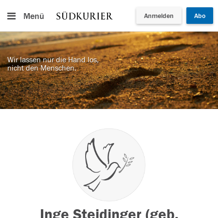
Menü
Anmelden
Abo
Wir lassen nur die Hand los,
nicht den Menschen.
Inge Steidinger (geb.