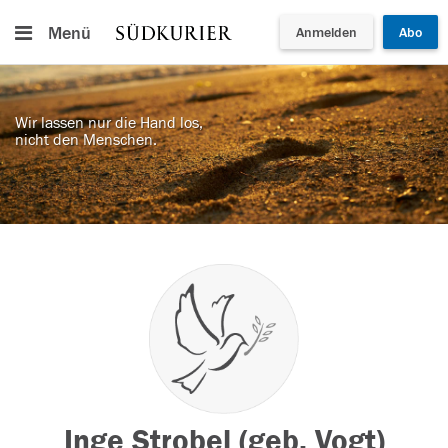
Menü
Anmelden
Abo
Wir lassen nur die Hand los,
nicht den Menschen.
Inge Strobel (geb. Vogt)