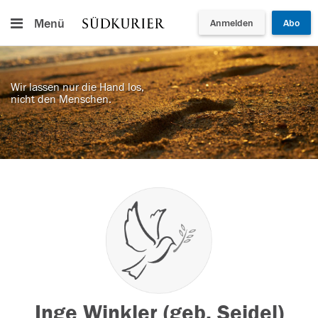
Menü
Anmelden
Abo
Wir lassen nur die Hand los,
nicht den Menschen.
Inge Winkler (geb. Seidel)