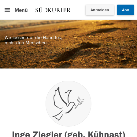
Menü
Anmelden
Abo
Wir lassen nur die Hand los,
nicht den Menschen.
Inge Ziegler (geb. Kühnast)