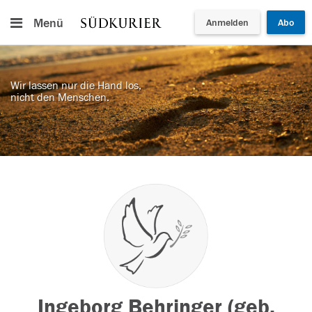
Menü
Anmelden
Abo
Wir lassen nur die Hand los,
nicht den Menschen.
Ingeborg Behringer (geb.