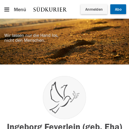
Menü
Anmelden
Abo
Wir lassen nur die Hand los,
nicht den Menschen.
Ingeborg Feyerlein (geb. Eha)