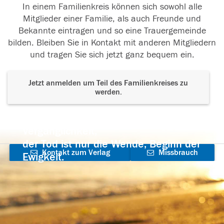
In einem Familienkreis können sich sowohl alle
Mitglieder einer Familie, als auch Freunde und
Bekannte eintragen und so eine Trauergemeinde
bilden. Bleiben Sie in Kontakt mit anderen Mitgliedern
und tragen Sie sich jetzt ganz bequem ein.
Jetzt anmelden um Teil des Familienkreises zu
werden.
Der Tod ist nicht das Ende, nicht die
Vergänglichkeit,
der Tod ist nur die Wende, Beginn der
Kontakt zum Verlag
Missbrauch
Ewigkeit.
aufnehmen
melden