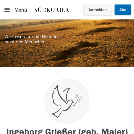
Menü
Anmelden
Abo
Wir lassen nur die Hand los,
nicht den Menschen.
Ingeborg Grießer (geb. Maier)