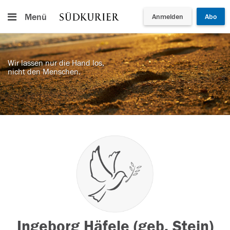
Menü
Anmelden
Abo
Wir lassen nur die Hand los,
nicht den Menschen.
Ingeborg Häfele (geb. Stein)