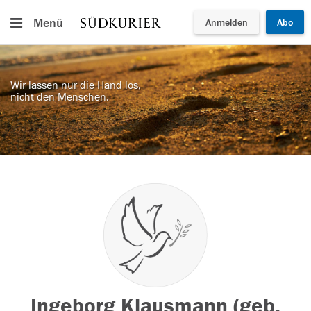
Menü
Anmelden
Abo
Wir lassen nur die Hand los,
nicht den Menschen.
Ingeborg Klausmann (geb.