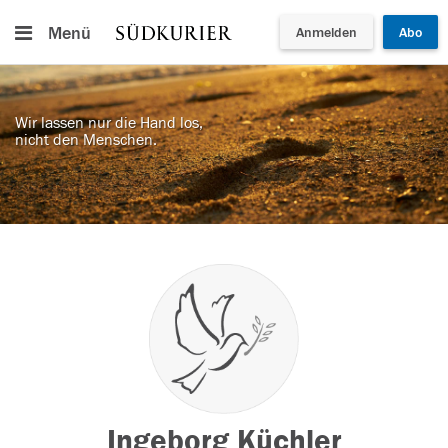
Menü
Anmelden
Abo
Wir lassen nur die Hand los,
nicht den Menschen.
Ingeborg Küchler