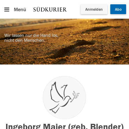
Menü
Anmelden
Abo
Wir lassen nur die Hand los,
nicht den Menschen.
Ingeborg Maier (geb. Blender)