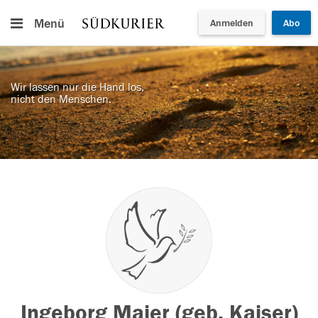
Menü
Anmelden
Abo
Wir lassen nur die Hand los,
nicht den Menschen.
Ingeborg Maier (geb. Kaiser)