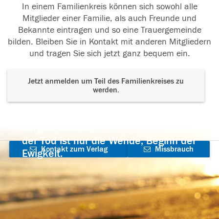
In einem Familienkreis können sich sowohl alle
Mitglieder einer Familie, als auch Freunde und
Bekannte eintragen und so eine Trauergemeinde
bilden. Bleiben Sie in Kontakt mit anderen Mitgliedern
und tragen Sie sich jetzt ganz bequem ein.
Jetzt anmelden um Teil des Familienkreises zu
werden.
Der Tod ist nicht das Ende, nicht die
Vergänglichkeit,
der Tod ist nur die Wende, Beginn der
Kontakt zum Verlag
Missbrauch
Ewigkeit.
aufnehmen
melden