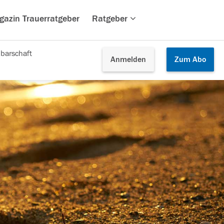
gazin Trauerratgeber
Ratgeber
barschaft
Anmelden
Zum
Abo