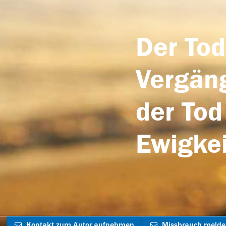
Der Tod
Vergäng
der Tod
Ewigkei
Kontakt zum Autor aufnehmen
Missbrauch meld