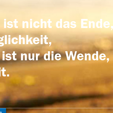
 ist nicht das Ende,
lichkeit,
 ist nur die Wende,
t.
en