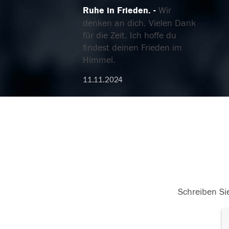
Ruhe in Frieden.
Wir
denken an dich. Vielen Dank
für die Zeit. Ich hoffe du
findest deinen Frieden im
Himmel.
11.11.2024
Schreiben Sie