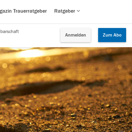
gazin Trauerratgeber
Ratgeber
barschaft
Anmelden
Zum
Abo