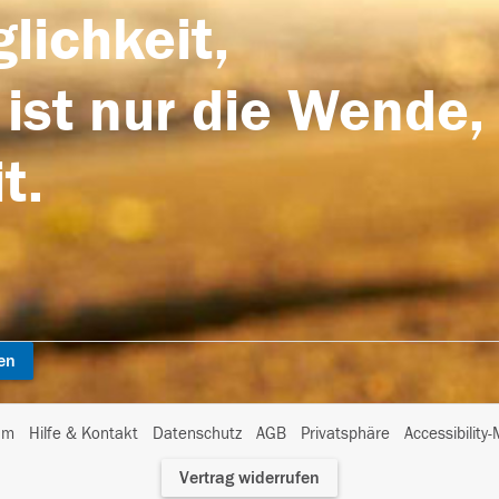
lichkeit,
 ist nur die Wende,
t.
en
I
um
Hilfe & Kontakt
Datenschutz
AGB
Privatsphäre
Accessibility
m
Vertrag widerrufen
A