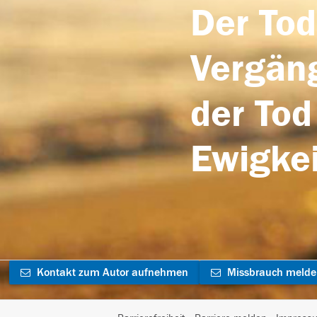
Der Tod
Vergäng
der Tod
Ewigkei
Kontakt zum Autor aufnehmen
Missbrauch meld