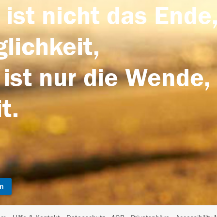
 ist nicht das Ende,
lichkeit,
 ist nur die Wende,
t.
en