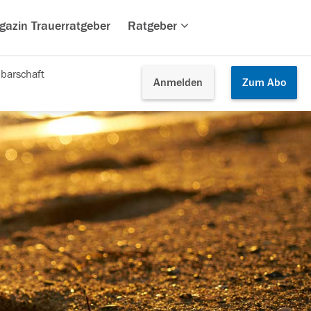
gazin Trauerratgeber
Ratgeber
barschaft
Anmelden
Zum
Abo