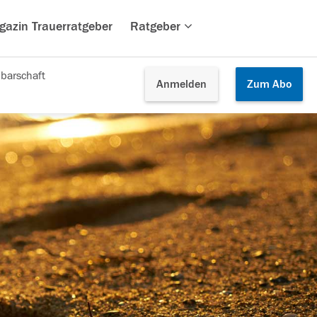
gazin Trauerratgeber
Ratgeber
barschaft
Anmelden
Zum
Abo