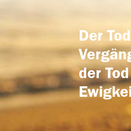
Der Tod
Vergäng
der Tod
Ewigkei