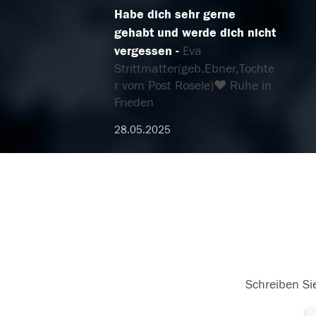
Habe dich sehr gerne
gehabt und werde dich nicht
vergessen
Eva
Strittmatter(geb.Ebner,Tochte
r vom Post Rosele)❤️ Ruhe in
Frieden
28.05.2025
Schreiben Sie