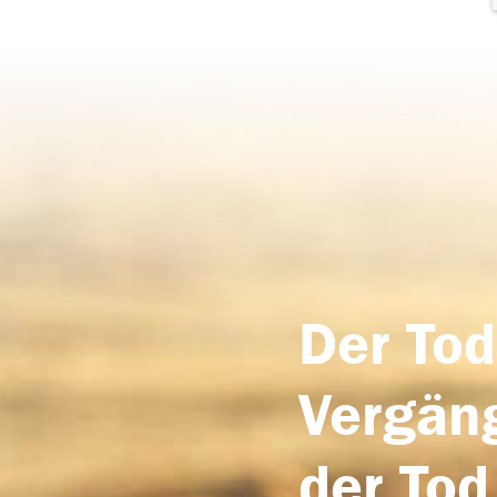
Der Tod
Vergäng
der Tod