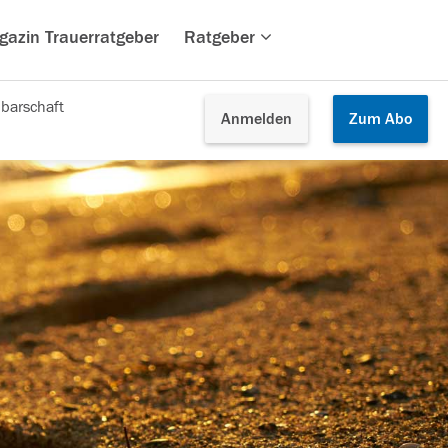
gazin Trauerratgeber
Ratgeber
barschaft
Anmelden
Zum
Abo