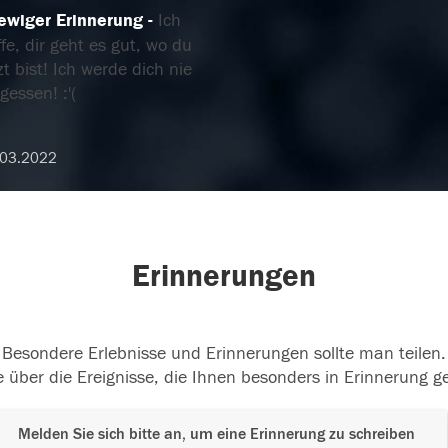
 ewiger Erinnerung
Ich
fe, dir geht es gut, wo du
zt bist! Ich werde dich nie
gessen! :'(
.03.2022
Erinnerungen
Besondere Erlebnisse und Erinnerungen sollte man teilen.
 über die Ereignisse, die Ihnen besonders in Erinnerung g
Melden Sie sich bitte an, um eine Erinnerung zu schreiben