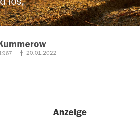
d los,
 Kummerow
20.01.2022
1967
Anzeige