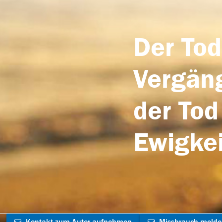
Der Tod
Vergäng
der Tod
Ewigkei