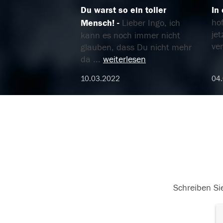
Du warst so ein toller
In
hof
Mensch!
Lieber Ingo, ich
jet
kann es noch immer nicht
ver
glauben, dass Du nicht mehr
da
...
weiterlesen
10.03.2022
04
Schreiben Sie