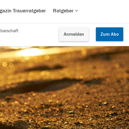
gazin Trauerratgeber
Ratgeber
barschaft
Anmelden
Zum
Abo