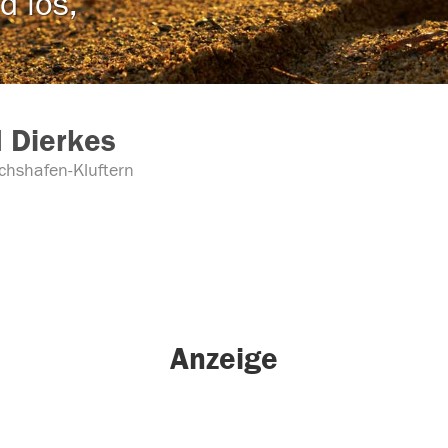
d los,
d Dierkes
ichshafen-Kluftern
Anzeige