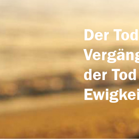
Der Tod
Vergäng
der Tod
Ewigkei