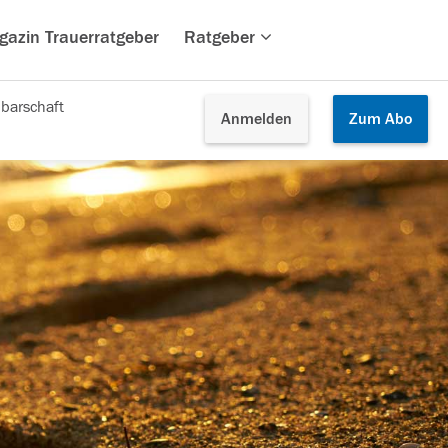
gazin Trauerratgeber
Ratgeber
barschaft
Anmelden
Zum
Abo