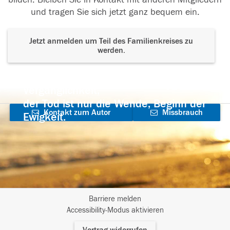
und tragen Sie sich jetzt ganz bequem ein.
Jetzt anmelden um Teil des Familienkreises zu
werden.
Der Tod ist nicht das Ende, nicht die
Vergänglichkeit,
der Tod ist nur die Wende, Beginn der
Kontakt zum Autor
Missbrauch
Ewigkeit.
aufnehmen
melden
Barriere melden
I
Accessibility-Modus aktivieren
m