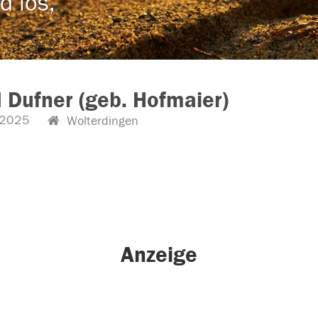
d los,
d Dufner (geb. Hofmaier)
.2025
Wolterdingen
Anzeige