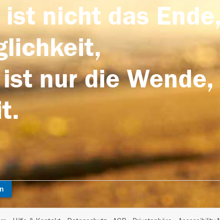
 ist nicht das Ende,
lichkeit,
 ist nur die Wende,
t.
en