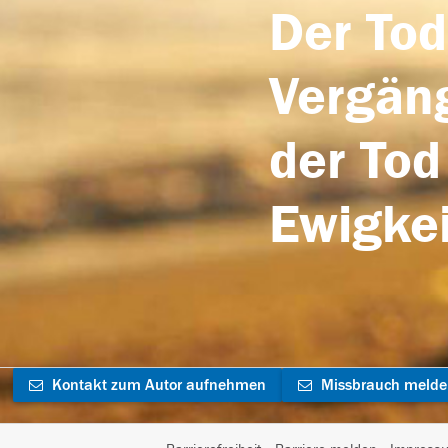
Der Tod
Vergäng
der Tod
Ewigkei
Kontakt zum Autor aufnehmen
Missbrauch meld