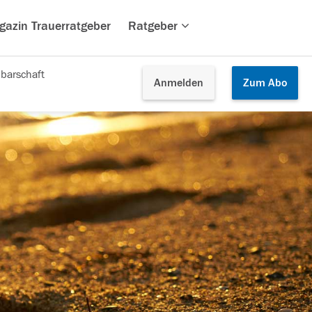
gazin Trauerratgeber
Ratgeber
barschaft
Anmelden
Zum
Abo