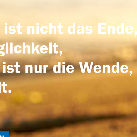
 ist nicht das Ende,
lichkeit,
 ist nur die Wende,
t.
en