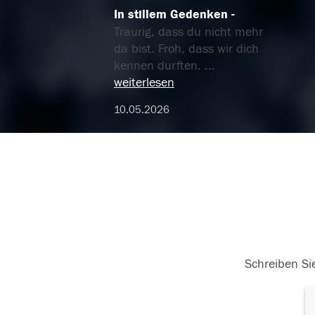
In stillem Gedenken
Traurig, dass du nicht mehr
da bist. Froh, dass wir dich
kennen durften.
...
weiterlesen
10.05.2026
Schreiben Sie