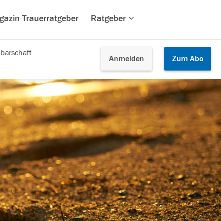
gazin Trauerratgeber
Ratgeber
barschaft
Anmelden
Zum
Abo