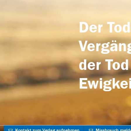
Der Tod
Vergäng
der Tod
Ewigkei
Kontakt zum Verlag aufnehmen
Missbrauch meld