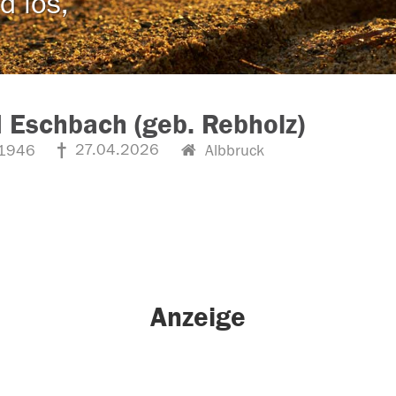
d los,
d Eschbach (geb. Rebholz)
27.04.2026
1946
Albbruck
Anzeige