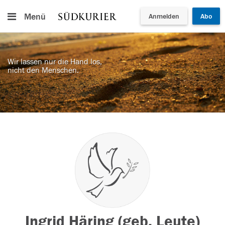
Menü
Anmelden
Abo
Wir lassen nur die Hand los,
nicht den Menschen.
Ingrid Häring (geb. Leute)