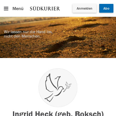
Menü
Anmelden
Abo
Wir lassen nur die Hand los,
nicht den Menschen.
Ingrid Heck (geb. Boksch)