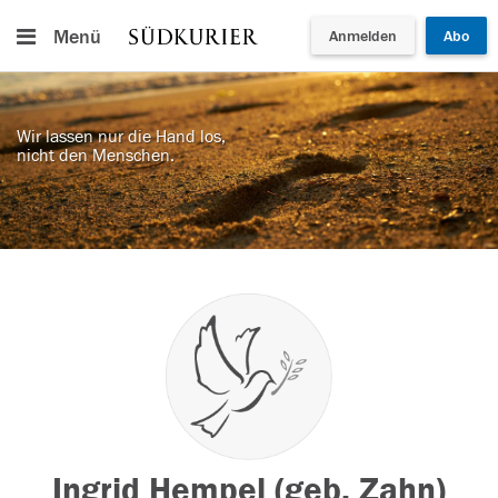
Menü
Anmelden
Abo
Wir lassen nur die Hand los,
nicht den Menschen.
Ingrid Hempel (geb. Zahn)