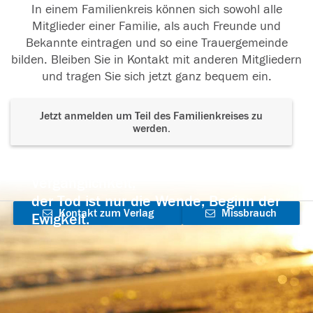
In einem Familienkreis können sich sowohl alle
Mitglieder einer Familie, als auch Freunde und
Bekannte eintragen und so eine Trauergemeinde
bilden. Bleiben Sie in Kontakt mit anderen Mitgliedern
und tragen Sie sich jetzt ganz bequem ein.
Jetzt anmelden um Teil des Familienkreises zu
werden.
Der Tod ist nicht das Ende, nicht die
Vergänglichkeit,
der Tod ist nur die Wende, Beginn der
Kontakt zum Verlag
Missbrauch
Ewigkeit.
aufnehmen
melden