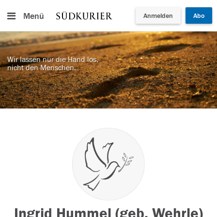
Menü
Anmelden
Abo
Wir lassen nur die Hand los,
nicht den Menschen.
Ingrid Hummel (geb. Wehrle)