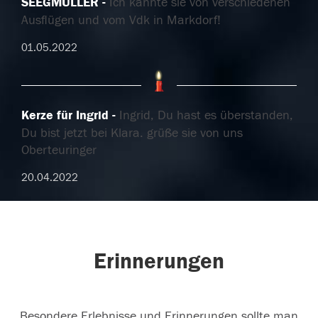
SEEGMÜLLER
Ich kannte sie von verschiedenen
Ausflügen und vom Vdk in Markdorf!
01.05.2022
Kerze für Ingrid
Ingrid, Du hast es überstanden,
Du bist jetzt bei Klara. grüße sie von uns
Oberteuringer
20.04.2022
Erinnerungen
Besondere Erlebnisse und Erinnerungen sollte man