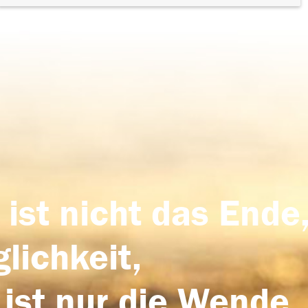
 ist nicht das Ende,
lichkeit,
 ist nur die Wende,