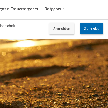
gazin Trauerratgeber
Ratgeber
barschaft
Anmelden
Zum
Abo