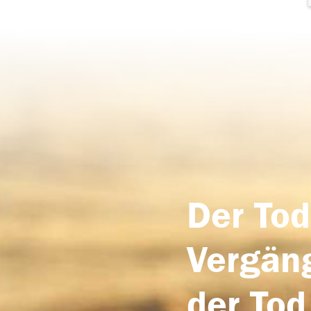
Der Tod
Vergäng
der Tod