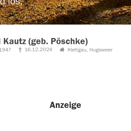
d los,
d Kautz (geb. Pöschke)
16.12.2024
1947
Klettgau, Hugsweier
Anzeige