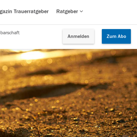
gazin Trauerratgeber
Ratgeber
barschaft
Anmelden
Zum
Abo