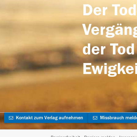
Der Tod
Vergäng
der Tod
Ewigkei
Kontakt zum Verlag aufnehmen
Missbrauch meld