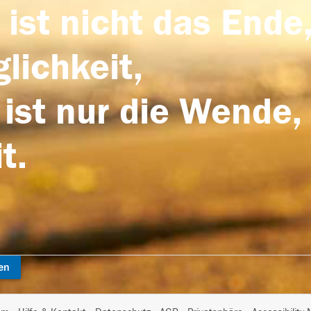
 ist nicht das Ende,
lichkeit,
 ist nur die Wende,
t.
en