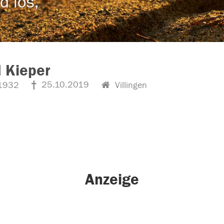
d los,
d Kieper
25.10.2019
1932
Villingen
Anzeige