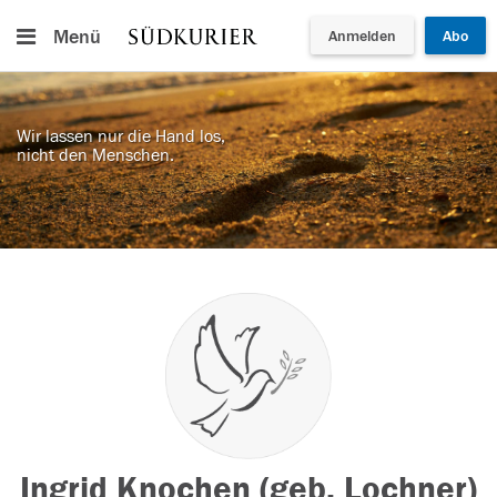
Menü
Anmelden
Abo
Wir lassen nur die Hand los,
nicht den Menschen.
Ingrid Knochen (geb. Lochner)