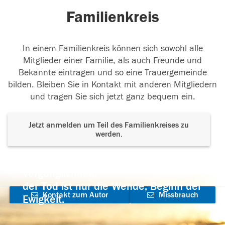
Familienkreis
In einem Familienkreis können sich sowohl alle
Mitglieder einer Familie, als auch Freunde und
Bekannte eintragen und so eine Trauergemeinde
bilden. Bleiben Sie in Kontakt mit anderen Mitgliedern
und tragen Sie sich jetzt ganz bequem ein.
Jetzt anmelden um Teil des Familienkreises zu
werden.
Der Tod ist nicht das Ende, nicht die
Vergänglichkeit,
der Tod ist nur die Wende, Beginn der
Kontakt zum Autor
Missbrauch
Ewigkeit.
aufnehmen
melden