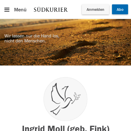
Menü
Anmelden
Abo
Wir lassen nur die Hand los,
nicht den Menschen.
Ingrid Moll (geb. Fink)