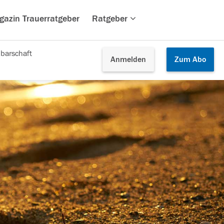
gazin Trauerratgeber
Ratgeber
barschaft
Anmelden
Zum
Abo