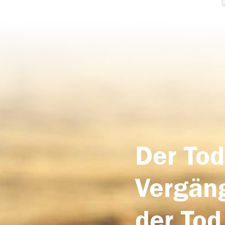
Der Tod
Vergäng
der Tod