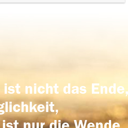
 ist nicht das Ende,
lichkeit,
 ist nur die Wende,