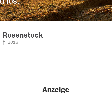
d los,
d Rosenstock
2018
Anzeige