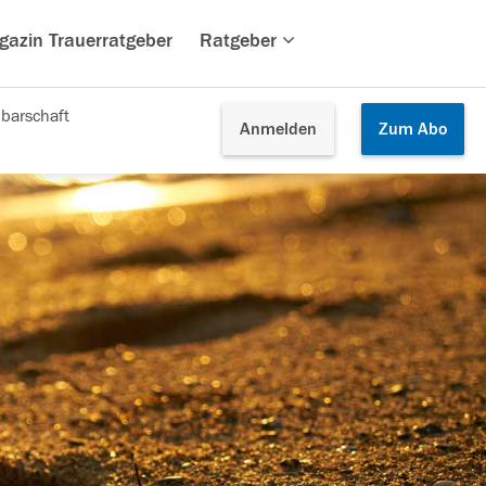
gazin Trauerratgeber
Ratgeber
barschaft
Anmelden
Zum
Abo