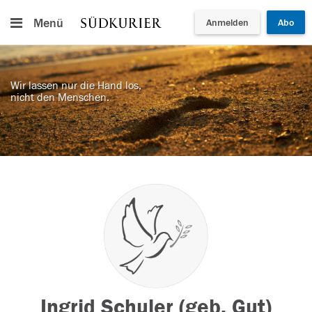
Menü
Anmelden
Abo
Wir lassen nur die Hand los,
nicht den Menschen.
Ingrid Schuler (geb. Gut)