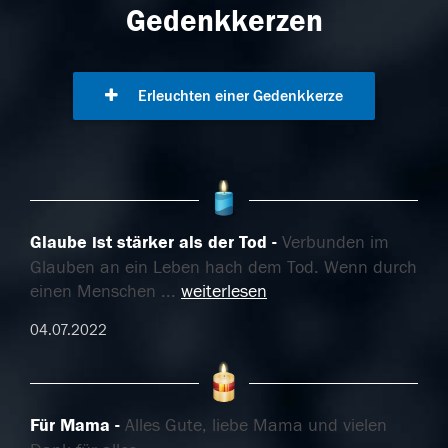
Gedenkkerzen
Erleuchten einer Gedenkkerze
Glaube ist stärker als der Tod
Verbunden im
Glauben an ein Leben hach dem Tod. Wenn durch
einen Menschen
...
weiterlesen
04.07.2022
Für Mama
Alles Gute, liebe Mama und vielen