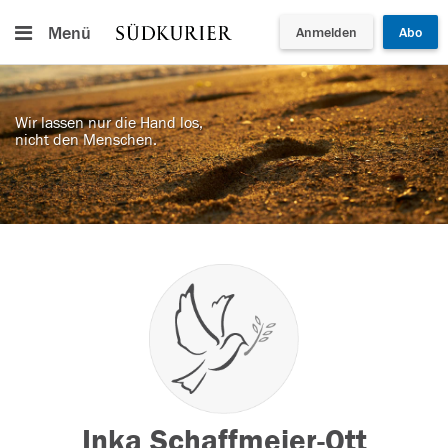
Menü
Anmelden
Abo
Wir lassen nur die Hand los,
nicht den Menschen.
Inka Schaffmeier-Ott