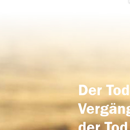
Der Tod
Vergäng
der Tod