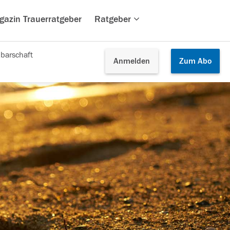
gazin Trauerratgeber
Ratgeber
barschaft
Anmelden
Zum
Abo