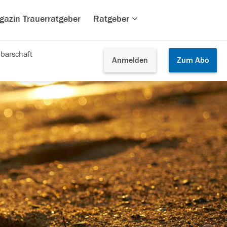
gazin Trauerratgeber
Ratgeber
barschaft
Anmelden
Zum
Abo