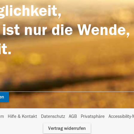
lichkeit,
 ist nur die Wende,
t.
en
I
um
Hilfe & Kontakt
Datenschutz
AGB
Privatsphäre
Accessibility
m
Vertrag widerrufen
A