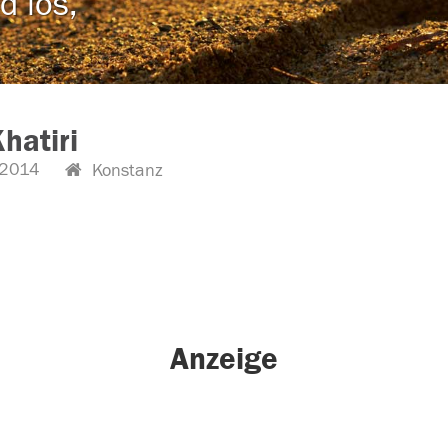
d los,
Khatiri
2014
Konstanz
Anzeige