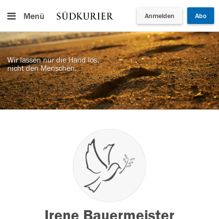
Menü
Anmelden
Abo
Wir lassen nur die Hand los,
nicht den Menschen.
Irene Bauermeister