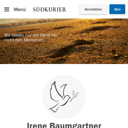
Menü
Anmelden
Abo
Wir lassen nur die Hand los,
nicht den Menschen.
Irene Baumgartner