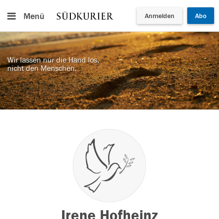
Menü
Anmelden
Abo
Wir lassen nur die Hand los,
nicht den Menschen.
Irene Hofheinz