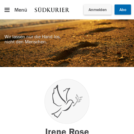
Menü
Anmelden
Abo
Wir lassen nur die Hand los,
nicht den Menschen.
Irene Rose