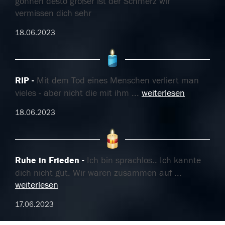
gönnen desto größer ist der Schmerz wir
vermissen dich sehr
18.06.2023
RIP
Mit dem Tod eines Menschen verliert man
vieles - aber nicht die mit ihm
...
weiterlesen
18.06.2023
Ruhe in Frieden
Ich bin sprachlos.. Ich kannte
dich nicht gut. Wir waren zusammen auf
...
weiterlesen
17.06.2023