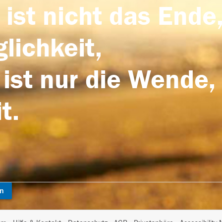
 ist nicht das Ende,
lichkeit,
 ist nur die Wende,
t.
en