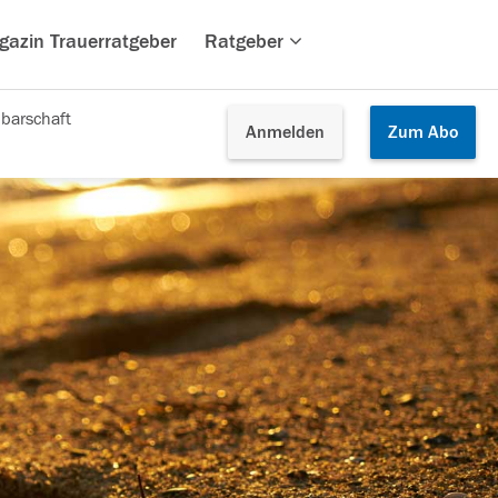
gazin Trauerratgeber
Ratgeber
barschaft
Anmelden
Zum
Abo