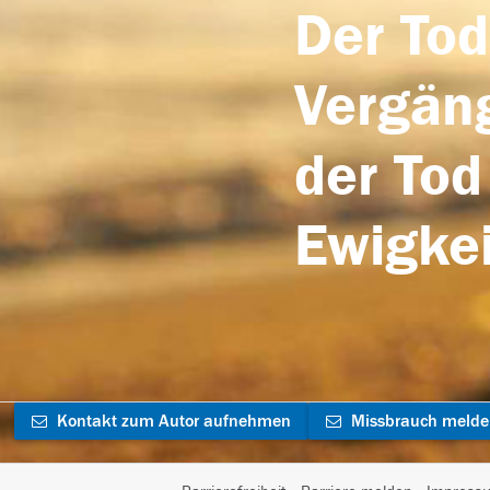
Der Tod
Vergäng
der Tod
Ewigkei
Kontakt zum Autor aufnehmen
Missbrauch meld